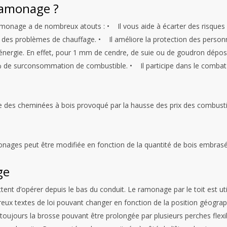
ramonage ?
ramonage a de nombreux atouts :
• Il vous aide à écarter des risques d
 à des problèmes de chauffage.
• Il améliore la protection des personn
énergie. En effet, pour 1 mm de cendre, de suie ou de goudron déposé
8 % de surconsommation de combustible.
• Il participe dans le combat
 des cheminées à bois provoqué par la hausse des prix des combustibl
onages peut être modifiée en fonction de la quantité de bois embrasé
ge
tent d’opérer depuis le bas du conduit. Le ramonage par le toit est ut
reux textes de loi pouvant changer en fonction de la position géograp
toujours la brosse pouvant être prolongée par plusieurs perches flexi