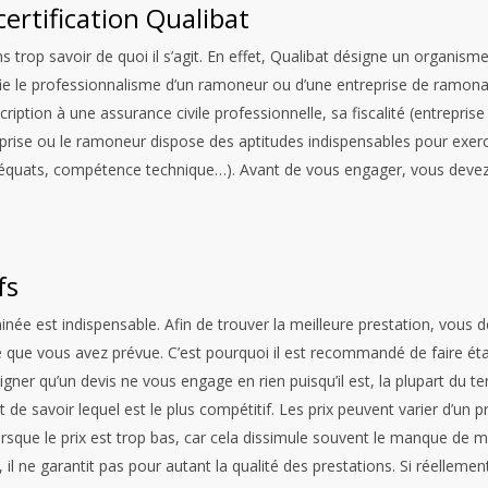
rtification Qualibat
op savoir de quoi il s’agit. En effet, Qualibat désigne un organisme 
fie le professionnalisme d’un ramoneur ou d’une entreprise de ramon
ription à une assurance civile professionnelle, sa fiscalité (entrepr
eprise ou le ramoneur dispose des aptitudes indispensables pour exer
adéquats, compétence technique…).
Avant de vous engager, vous devez
fs
ée est indispensable. Afin de trouver la meilleure prestation, vous d
 que vous avez prévue. C’est pourquoi il est recommandé de faire étab
ligner qu’un devis ne vous engage en rien puisqu’il est, la plupart du t
 de savoir lequel est le plus compétitif. Les prix peuvent varier d’un p
lorsque le prix est trop bas, car cela dissimule souvent le manque de
é, il ne garantit pas pour autant la qualité des prestations. Si réelleme